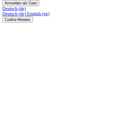
Anmelden als Gast
Deutsch ‎(de)‎
Deutsch ‎(de)‎
English ‎(en)‎
Cookie-Hinweis